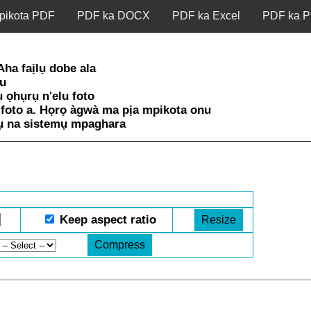
pikota PDF
PDF ka DOCX
PDF ka Excel
PDF ka 
Aha faịlụ dobe ala
lu
 ọhụrụ n'elu foto
 foto a. Họrọ àgwà ma pịa mpikota onu
ịlụ na sistemụ mpaghara
Keep aspect ratio