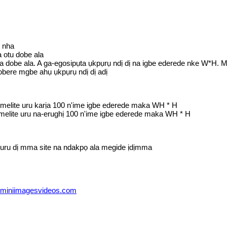
e nha
 otu dobe ala
a dobe ala. A ga-egosipụta ụkpụrụ ndị dị na igbe ederede nke W*H. M
bere mgbe ahụ ụkpụrụ ndị dị adị
e melite uru karịa 100 n'ime igbe ederede maka WH * H
 melite uru na-erughị 100 n'ime igbe ederede maka WH * H
uru dị mma site na ndakpọ ala megide ịdịmma
miniimagesvideos.com