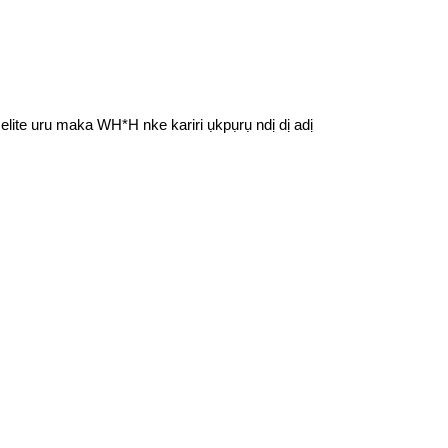
elite uru maka WH*H nke kariri ụkpụrụ ndị dị adị