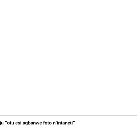
jụ "otu esi agbanwe foto n'ịntanetị"