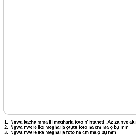
Ngwa kacha mma iji megharịa foto n'ịntanetị
. Azịza nye ajụ
Ngwa nwere ike megharịa ọtụtụ foto na cm ma ọ bụ mm
Ngwa nwere ike megharịa foto na cm ma ọ bụ mm