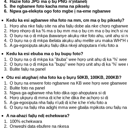
Hazie foto JPG ma ọ bụ PNG n'ịntanetị
Ihe ngbanwe foto kacha mma na pikselụ
Ngwa ga-elekọta ogo foto mgbe ị na-eme ngbanwe
Kedu ka esi agbanwe nha foto na mm, cm ma ọ bụ pikselụ?
Họrọ aha nke faịlụ site na aha faịlụ dobe ala nke chọrọ ngbanw
Họrọ nhọrọ dị ka % ma ọ bụ mm ma ọ bụ cm ma ọ bụ inch si na
Ọ bụrụ na ọ dị mkpa ịbawanye akụkụ nke foto ahụ, unit ahụ si n
Ọ bụrụ na ọ dị mkpa ibelata akụkụ ahụ melite uru maka WH*H o
A ga-egosipụta akụkụ faịlụ dịka nkeji ahọpụtara n'elu foto a
Kedu ka esi ebuba ma ọ bụ bupụ foto?
Ọ bụrụ na ọ dị mkpa ka "ịbuba" wee họrọ unit ahụ dị ka '%' we
Ọ bụrụ na ọ dị mkpa ka "bupụ" wee họrọ unit ahụ dị ka '%' wee
Bulite faịlụ na panel
Otu esi atụgharị nha foto ka ọ bụrụ 50KB, 100KB, 200KB?
Ọ bụrụ na enwere foto ngbanwe na KB wee họrọ wee gbanwee 
Bulite foto na panel
Ngwa ga-agbanwe nha foto dịka ogo ahọpụtara si dị
Họrọ ụkpụrụ dị mma dị iche iche dịka ihe achọrọ si dị
A ga-egosipụta nha faịlụ n'ụdị dị iche iche n'elu foto a
Ọ bụrụ na faịlụ nha adịghị mma wee gbalịa mpikota onu faịlụ na
A na-ahazi faịlụ ndị echekwara?
100% echekwara
Ọnweghị data ebufere na nkesa