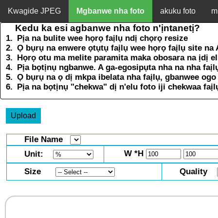
Kwagide JPEG
Mgbanwe nha foto
akuku foto
m
Kedu ka esi agbanwe nha foto n'ịntanetị?
Pịa na bulite wee họrọ faịlụ ndị chọrọ resize
Ọ bụrụ na enwere ọtụtụ faịlụ wee họrọ faịlụ site na 
Họrọ otu ma melite paramita maka obosara na ịdị e
Pịa bọtịnụ ngbanwe. A ga-egosipụta nha na nha faịlụ
Ọ bụrụ na ọ dị mkpa ibelata nha faịlụ, gbanwee ogo
Pịa na bọtịnụ "chekwa" dị n'elu foto iji chekwaa fa
Upload
File Name
W
*H
Unit:
Size
Quality