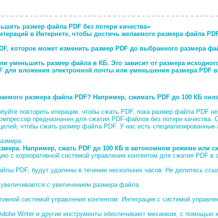
ньшить размер файла PDF без потери качества»
 итераций в Интернете, чтобы достичь желаемого размера файла PD
F, которое может изменить размер PDF до выбранного размера фай
и уменьшить размер файла в КБ. Это зависит от размера исходног
F для вложения электронной почты или уменьшения размера PDF 
лаемого размера файла PDF? Например, сжимать PDF до 100 КБ онла
уйте повторить итерации, чтобы сжать PDF, пока размер файла PDF не
компрессор предназначен для сжатия PDF-файлов без потери качества.
 целей, чтобы сжать размер файла PDF. У нас есть специализированные
азмера.
змера. Например, сжать PDF до 100 КБ в автономном режиме или с
ю с корпоративной системой управления контентом для сжатия PDF в 
айлы PDF, будут удалены в течение нескольких часов. Не делитесь ссы
 увеличивается с увеличением размера файла
тивной системой управления контентом. Интеграция с системой управл
dobe Writer и другие инструменты обеспечивают механизм, с помощью 