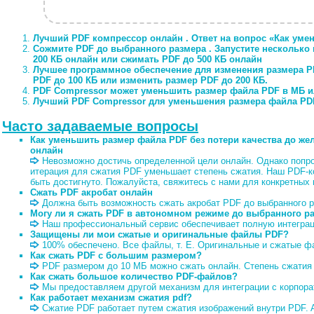
Лучший PDF компрессор онлайн
. Ответ на вопрос «Как уме
Сожмите PDF до выбранного размера
. Запустите несколько
200 КБ онлайн или сжимать PDF до 500 КБ онлайн
Лучшее программное обеспечение для изменения размера PD
PDF до 100 КБ или изменить размер PDF до 200 КБ.
PDF Compressor может уменьшить размер файла PDF в МБ ил
Лучший PDF Compressor для уменьшения размера файла PD
Часто задаваемые вопросы
Как уменьшить размер файла PDF без потери качества до же
онлайн
Невозможно достичь определенной цели онлайн. Однако попроб
итерация для сжатия PDF уменьшает степень сжатия. Наш PDF-
быть достигнуто. Пожалуйста, свяжитесь с нами для конкретных
Сжать PDF акробат онлайн
Должна быть возможность сжать акробат PDF до выбранного р
Могу ли я сжать PDF в автономном режиме до выбранного ра
Наш профессиональный сервис обеспечивает полную интеграци
Защищены ли мои сжатые и оригинальные файлы PDF?
100% обеспечено. Все файлы, т. Е. Оригинальные и сжатые ф
Как сжать PDF с большим размером?
PDF размером до 10 МБ можно сжать онлайн. Степень сжатия
Как сжать большое количество PDF-файлов?
Мы предоставляем другой механизм для интеграции с корпора
Как работает механизм сжатия pdf?
Сжатие PDF работает путем сжатия изображений внутри PDF. A