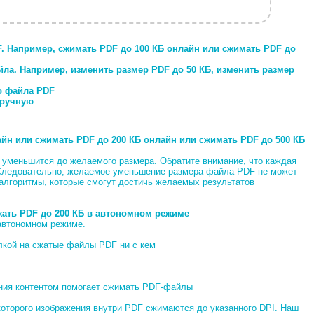
F. Например, сжимать PDF до 100 КБ онлайн или сжимать PDF до
ла. Например, изменить размер PDF до 50 КБ, изменить размер
о файла PDF
вручную
йн или сжимать PDF до 200 КБ онлайн или сжимать PDF до 500 КБ
 уменьшится до желаемого размера. Обратите внимание, что каждая
 Следовательно, желаемое уменьшение размера файла PDF не может
 алгоритмы, которые смогут достичь желаемых результатов
жать PDF до 200 КБ в автономном режиме
автономном режиме.
лкой на сжатые файлы PDF ни с кем
ения контентом помогает сжимать PDF-файлы
которого изображения внутри PDF сжимаются до указанного DPI. Наш