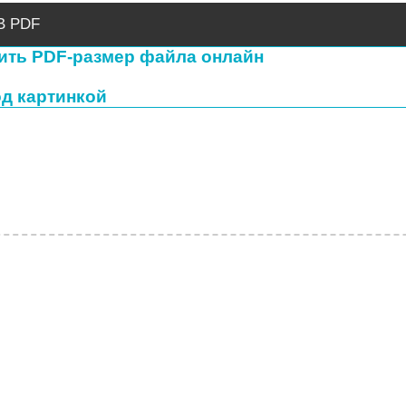
В PDF
ить PDF-размер файла онлайн
од картинкой